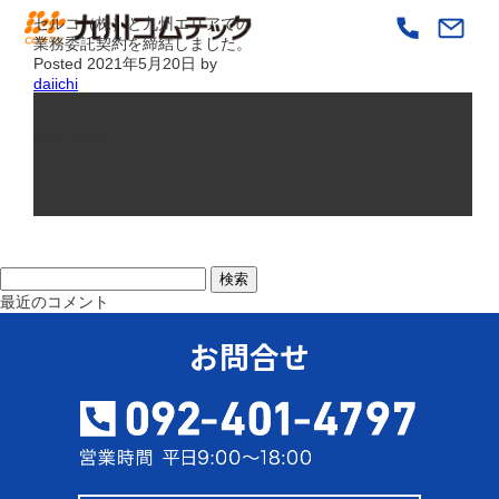
セルコ（株）と九州エリアでの
業務委託契約を締結しました。
Posted
2021年5月20日
by
daiichi
filed under:
検
検索
索:
最近のコメント
お問合せ